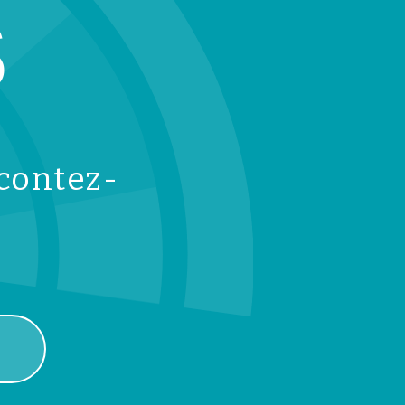
S
acontez-