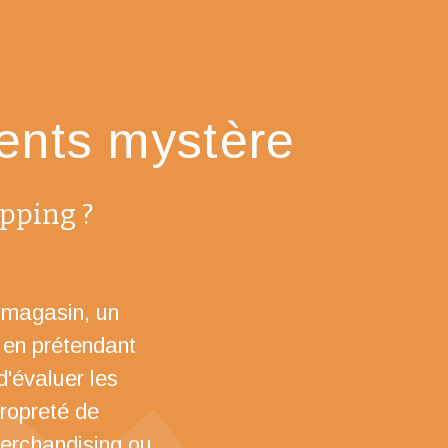
ients mystère
pping ?
 magasin, un
, en prétendant
d'évaluer les
propreté de
merchandising ou