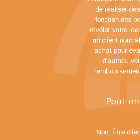
de réaliser des
fonction des be
révéler votre ide
un client norma
achat pour évalu
d'autres, vou
remboursement/r
Pout-on 
Non. Être clie